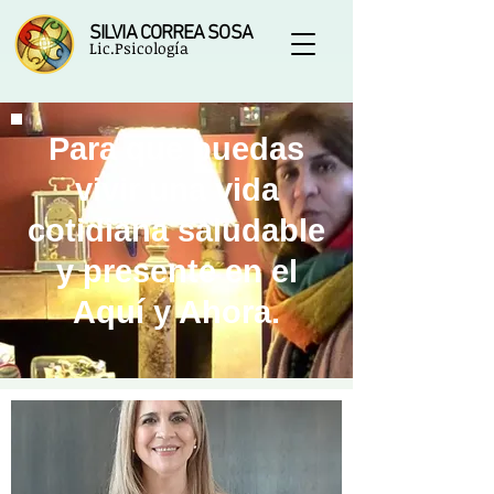
SILVIA CORREA SOSA
Lic.Psicología
Para que puedas
vivir una vida
cotidiana saludable
y presente en el
Aquí y Ahora.