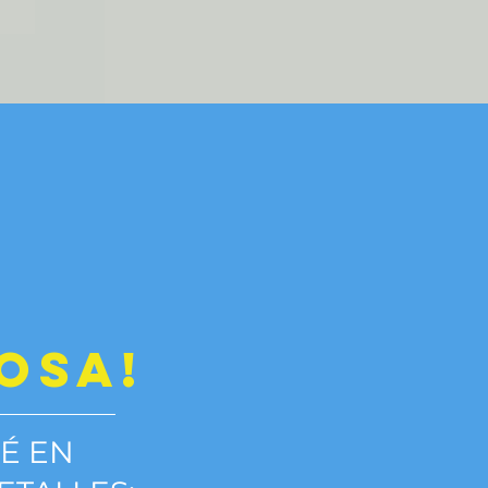
OSA!
É EN