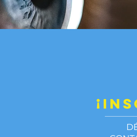
¡IN
D