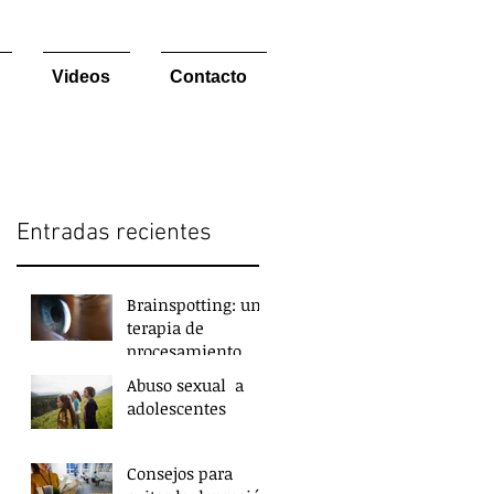
Videos
Contacto
Entradas recientes
Brainspotting: una
terapia de
procesamiento
muy profunda.
Abuso sexual a
s
adolescentes
o
Consejos para