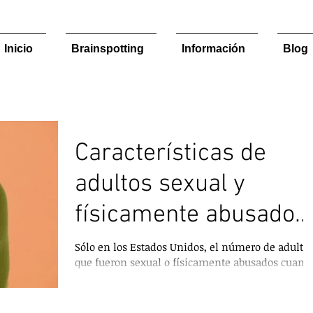
Inicio
Brainspotting
Información
Blog
Características de
adultos sexual y
físicamente abusados
en su niñez
Sólo en los Estados Unidos, el número de adulto
que fueron sexual o físicamente abusados cuand
eran niños está en los millones...