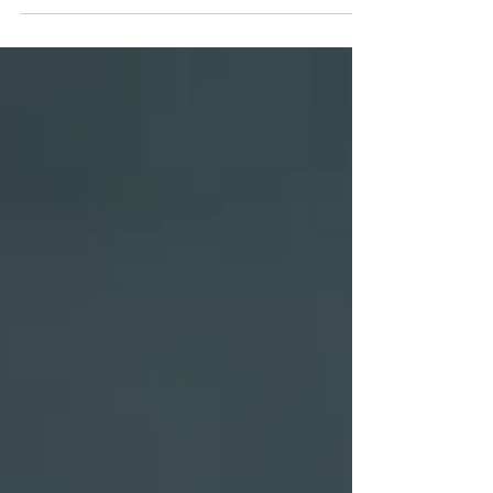
que se asume como verdadero. Confío en ello
y afirmo que es así. ¿Qué es limitante? Acción
de...